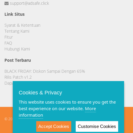
support@adsafe.click
Link Situs
Syarat & Ketentuan
Tentang Kami
Fitur
FAQ
Hubungi Kami
Post Terbaru
BLACK FRIDAY: Diskon Sampai Dengan 65%
Rilis Patch v1.2
Dapatkan Domain .TECH atau .ME Gratis!!!
Cookies & Privacy
This website uses cookies to ensure you get the
best experience on our website.
More
information
© 2016 - 2018
AdSafe Click
- All right reserved. | Powered by
Vore-Corp
Accept Cookies
Customise Cookies