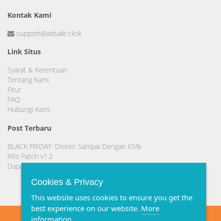
Kontak Kami
support@adsafe.click
Link Situs
Syarat & Ketentuan
Tentang Kami
Fitur
FAQ
Hubungi Kami
Post Terbaru
BLACK FRIDAY: Diskon Sampai Dengan 65%
Rilis Patch v1.2
Dapatkan Domain .TECH atau .ME Gratis!!!
Cookies & Privacy
This website uses cookies to ensure you get the
best experience on our website.
More
information