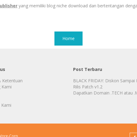
ublisher
yang memiliki blog niche download dan bertentangan deng
Home
tus
Post Terbaru
& Ketentuan
BLACK FRIDAY: Diskon Sampai
 Kami
Rilis Patch v1.2
Dapatkan Domain .TECH atau .ME
 Kami
Vore-Corp