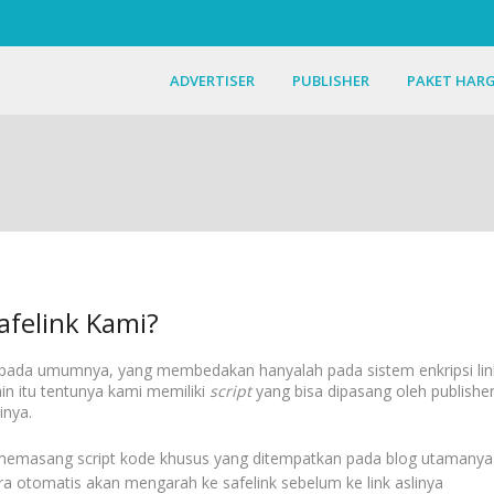
ADVERTISER
PUBLISHER
PAKET HAR
afelink Kami?
nk pada umumnya, yang membedakan hanyalah pada sistem enkripsi link.
in itu tentunya kami memiliki
script
yang bisa dipasang oleh publishe
inya.
er memasang script kode khusus yang ditempatkan pada blog utamanya
ara otomatis akan mengarah ke safelink sebelum ke link aslinya