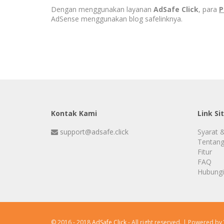
Dengan menggunakan layanan
AdSafe Click
, para
P
AdSense menggunakan blog safelinknya.
Kontak Kami
Link Si
support@adsafe.click
Syarat 
Tentang
Fitur
FAQ
Hubungi
© 2016 - 2018
AdSafe Click
- All right reserved. | Powered by