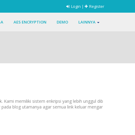
Login
|
Register
GA
AES ENCRYPTION
DEMO
LAINNYA
 Kami memiliki sistem enkripsi yang lebih unggul dib
r pada blog utamanya agar semua link keluar mengar