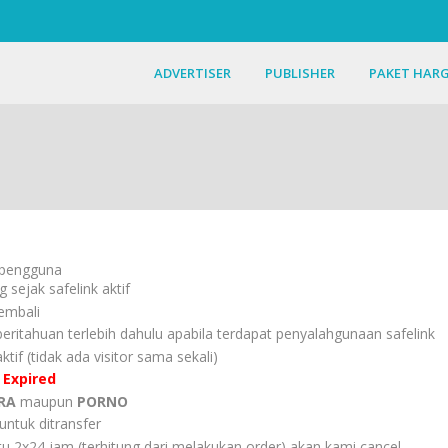
ADVERTISER
PUBLISHER
PAKET HAR
a pengguna
 sejak safelink aktif
kembali
ritahuan terlebih dahulu apabila terdapat penyalahgunaan safelink
tif (tidak ada visitor sama sekali)
h
Expired
RA
maupun
PORNO
untuk ditransfer
2x24 jam (terhitung dari melakukan order) akan kami cancel