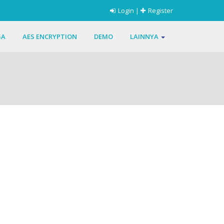
Login
|
Register
GA
AES ENCRYPTION
DEMO
LAINNYA