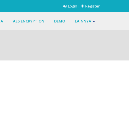
Login
|
Register
GA
AES ENCRYPTION
DEMO
LAINNYA