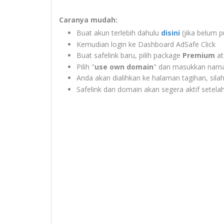
Caranya mudah:
Buat akun terlebih dahulu
disini
(jika belum 
Kemudian login ke Dashboard AdSafe Click
Buat safelink baru, pilih package
Premium
a
Pilih "
use own domain
" dan masukkan nama 
Anda akan dialihkan ke halaman tagihan, silah
Safelink dan domain akan segera aktif setela